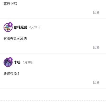
支持下吧
回复
咖啡跑腿
6月28日
有没有更刺激的
回复
李明
6月28日
路过帮顶！
回复