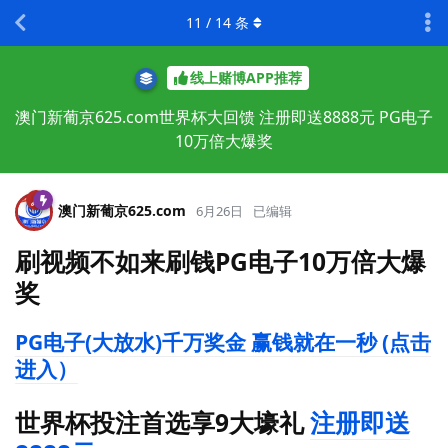
11
/
14
条
线上赌博APP推荐
澳门新葡京625.com世界杯大回馈 注册即送8888元 PG电子
10万倍大爆奖
澳门新葡京625.​com
6月26日
已编辑
刷视频不如来刷钱PG电子10万倍大爆
奖
PG电子(大放水)千万奖金 赢钱就在一秒 (点击
进入）
世界杯投注首选享9大壕礼
注册即送