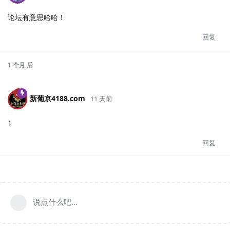
论坛有意思哈哈！
回复
1 个月
后
新葡京4188.​com
11 天前
1
回复
说点什么吧...