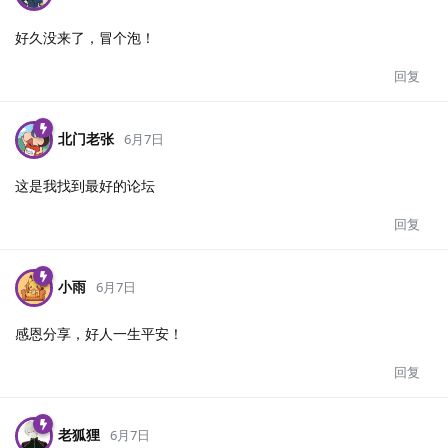
好久没来了，冒个泡！
回复
北门老张
6月7日
这是我找到最好的论坛
回复
小雨
6月7日
感恩分享，好人一生平安！
回复
老狐狸
6月7日