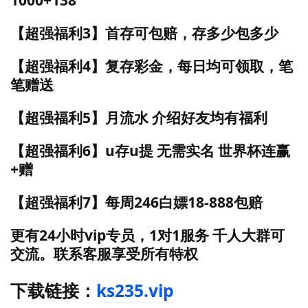
【超强福利3】首存可包赔，存多少包多少
【超强福利4】复存彩金，每日均可领取，笔
笔赠送
【超强福利5】月流水 介绍好友均有福利
【超强福利6】u存u提 无需实名 世界杯连赢
+赠
【超强福利7】每周246白嫖18-888包赔
更有24小时vip专员，1对1服务 千人大群可
交流。联系客服享受所有特权
下载链接：
ks235.vip