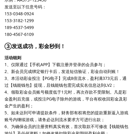
发送至以下任意号码：
153-0348-0924
153-3182-1299
189-4537-5499
180-4567-6109
③发送成功，彩金秒到！
活动细则
1、仅限通过【手机APP】下载注册并登录的会员参与；
2、新会员完成绑定银行卡后，发送短信验证，彩金自动到账！
3、本活动彩金投注【PG电子】完成8倍流水，盈利满373元后，通
过【钱能钱包】提现，且钱能钱包需完成实名信息达到LV2；
4、领取彩金会员账号额度低于1元时，再次存款不受限制。凡是彩
金盈利后充值，或投注PG电子除外的游戏，平台有权收回彩金及彩
金产生的盈利；
5、如未达到可申请提款条件，财务部有权将您的提款重新返入游戏
账号内继续游戏，请务必达到流水要求方可进行出款；
6、为确保会员的注册资料真实有效，首次取款不可修改【钱能钱包
地址】及任何资料！如修改将扣除彩金和期间盈利金额；